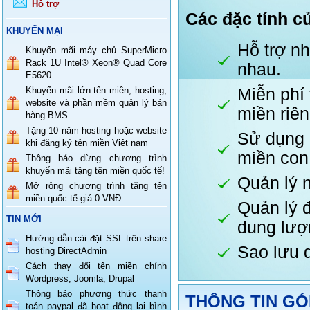
Hỗ trợ
Các đặc tính c
KHUYẾN MẠI
Hỗ trợ nh
Khuyến mãi máy chủ SuperMicro
Rack 1U Intel® Xeon® Quad Core
nhau.
E5620
Khuyến mãi lớn tên miền, hosting,
Miễn phí 
website và phần mềm quản lý bán
miền riên
hàng BMS
Tặng 10 năm hosting hoặc website
Sử dụng n
khi đăng ký tên miền Việt nam
miền con
Thông báo dừng chương trình
khuyến mãi tặng tên miền quốc tế!
Quản lý n
Mở rộng chương trình tặng tên
miền quốc tế giá 0 VNĐ
Quản lý 
TIN MỚI
dung lượ
Hướng dẫn cài đặt SSL trên share
Sao lưu 
hosting DirectAdmin
Cách thay đổi tên miền chính
Wordpress, Joomla, Drupal
Thông báo phương thức thanh
THÔNG TIN GÓI
toán paypal đã hoạt động lại bình