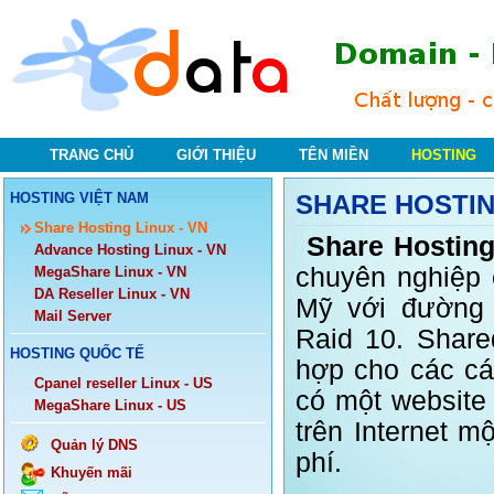
TRANG CHỦ
GIỚI THIỆU
TÊN MIỀN
HOSTING
HOSTING VIỆT NAM
SHARE HOSTI
Share Hosting Linux - VN
Share Hostin
Advance Hosting Linux - VN
chuyên nghiệp 
MegaShare Linux - VN
DA Reseller Linux - VN
Mỹ với đường 
Mail Server
Raid 10. Share
HOSTING QUỐC TẾ
hợp cho các c
Cpanel reseller Linux - US
có một website 
MegaShare Linux - US
trên Internet m
Quản lý DNS
phí.
Khuyến mãi