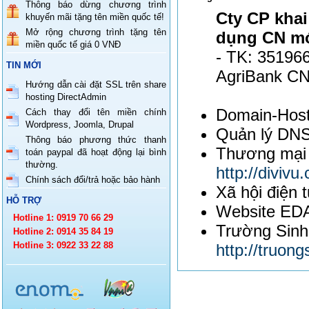
Thông báo dừng chương trình
Cty CP khai
khuyến mãi tặng tên miền quốc tế!
Mở rộng chương trình tặng tên
dụng CN mớ
miền quốc tế giá 0 VNĐ
- TK: 35196
TIN MỚI
AgriBank C
Hướng dẫn cài đặt SSL trên share
hosting DirectAdmin
Domain-Host
Cách thay đổi tên miền chính
Wordpress, Joomla, Drupal
Quản lý DN
Thông báo phương thức thanh
Thương mại 
toán paypal đã hoạt động lại bình
thường.
http://divivu
Chính sách đổi/trả hoặc bảo hành
Xã hội điện 
HỖ TRỢ
Website ED
Hotline 1: 0919 70 66 29
Trường Sinh
Hotline 2: 0914 35 84 19
Hotline 3: 0922 33 22 88
http://truong