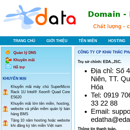
TRANG CHỦ
GIỚI THIỆU
TÊN MIỀN
HOSTING
CÔNG TY CP KHAI THÁC P
Quản lý DNS
Khuyến mãi
Trụ sở chính: EDA.,JSC.
Hỗ trợ
Địa chỉ: Số
Niên, TT. Q
KHUYẾN MẠI
Hóa
Khuyến mãi máy chủ SuperMicro
Rack 1U Intel® Xeon® Quad Core
Tel: 0919 70
E5620
33 22 88
Khuyến mãi lớn tên miền, hosting,
website và phần mềm quản lý bán
Email: supp
hàng BMS
edatha@eda
Tặng 10 năm hosting hoặc website
khi đăng ký tên miền Việt nam
Thông tin thanh toán.