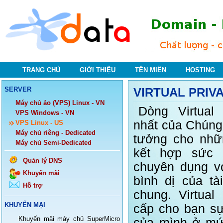
TRANG CHỦ
GIỚI THIỆU
TÊN MIỀN
HOSTING
SERVER
VIRTUAL PRIV
Máy chủ ảo (VPS) Linux - VN
Dòng Virtual
VPS Windows - VN
nhất của Chúng 
VPS Linux - US
Máy chủ riêng - Dedicated
tưởng cho nh
Máy chủ Semi-Dedicated
kết hợp sức
Quản lý DNS
chuyên dụng vớ
Khuyến mãi
bình dị của tà
Hỗ trợ
chung. Virtual
KHUYẾN MẠI
cấp cho bạn sự
Khuyến mãi máy chủ SuperMicro
của mình ở mứ