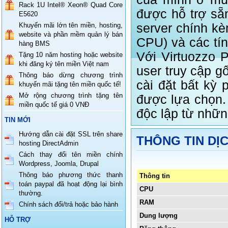
Rack 1U Intel® Xeon® Quad Core
được hỗ trợ sẵn
E5620
Khuyến mãi lớn tên miền, hosting,
server chính k
website và phần mềm quản lý bán
CPU) và các tín
hàng BMS
Với Virtuozzo 
Tặng 10 năm hosting hoặc website
khi đăng ký tên miền Việt nam
user truy cập g
Thông báo dừng chương trình
cài đặt bất kỳ
khuyến mãi tặng tên miền quốc tế!
Mở rộng chương trình tặng tên
được lựa chọn.
miền quốc tế giá 0 VNĐ
độc lập từ nhữ
TIN MỚI
Hướng dẫn cài đặt SSL trên share
THÔNG TIN DỊC
hosting DirectAdmin
Cách thay đổi tên miền chính
Wordpress, Joomla, Drupal
Thông báo phương thức thanh
Thông tin
toán paypal đã hoạt động lại bình
CPU
thường.
RAM
Chính sách đổi/trả hoặc bảo hành
Dung lượng
HỖ TRỢ