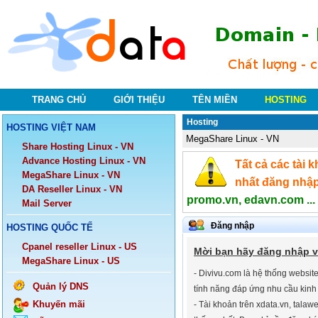
TRANG CHỦ
GIỚI THIỆU
TÊN MIỀN
HOSTING
Hosting
HOSTING VIỆT NAM
MegaShare Linux - VN
Share Hosting Linux - VN
Advance Hosting Linux - VN
Tất cả các tài
MegaShare Linux - VN
nhất đăng nhập
DA Reseller Linux - VN
promo.vn, edavn.com ...
Mail Server
Đăng nhập
HOSTING QUỐC TẾ
Cpanel reseller Linux - US
Mời bạn hãy đăng nhập v
MegaShare Linux - US
- Divivu.com là hệ thống websit
Quản lý DNS
tính năng đáp ứng nhu cầu kinh
Khuyến mãi
- Tài khoản trên xdata.vn, talawe