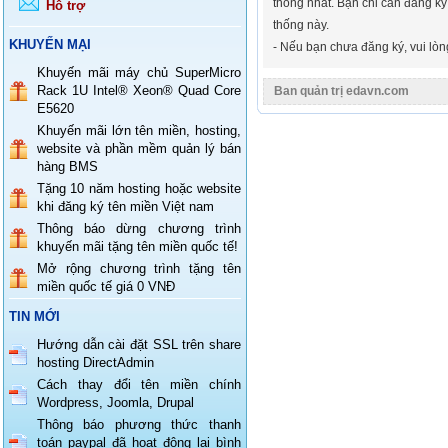
thống nhất. Bạn chỉ cần đăng ký
Hỗ trợ
thống này.
KHUYẾN MẠI
- Nếu bạn chưa đăng ký, vui lò
Khuyến mãi máy chủ SuperMicro
Rack 1U Intel® Xeon® Quad Core
Ban quản trị edavn.com
E5620
Khuyến mãi lớn tên miền, hosting,
website và phần mềm quản lý bán
hàng BMS
Tặng 10 năm hosting hoặc website
khi đăng ký tên miền Việt nam
Thông báo dừng chương trình
khuyến mãi tặng tên miền quốc tế!
Mở rộng chương trình tặng tên
miền quốc tế giá 0 VNĐ
TIN MỚI
Hướng dẫn cài đặt SSL trên share
hosting DirectAdmin
Cách thay đổi tên miền chính
Wordpress, Joomla, Drupal
Thông báo phương thức thanh
toán paypal đã hoạt động lại bình