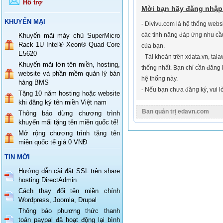
Hỗ trợ
Mời bạn hãy đăng nhập
KHUYẾN MẠI
- Divivu.com là hệ thống webs
các tính năng đáp ứng nhu cầ
Khuyến mãi máy chủ SuperMicro
Rack 1U Intel® Xeon® Quad Core
của bạn.
E5620
- Tài khoản trên xdata.vn, tala
Khuyến mãi lớn tên miền, hosting,
thống nhất. Bạn chỉ cần đăng 
website và phần mềm quản lý bán
hệ thống này.
hàng BMS
- Nếu bạn chưa đăng ký, vui 
Tặng 10 năm hosting hoặc website
khi đăng ký tên miền Việt nam
Ban quản trị edavn.com
Thông báo dừng chương trình
khuyến mãi tặng tên miền quốc tế!
Mở rộng chương trình tặng tên
miền quốc tế giá 0 VNĐ
TIN MỚI
Hướng dẫn cài đặt SSL trên share
hosting DirectAdmin
Cách thay đổi tên miền chính
Wordpress, Joomla, Drupal
Thông báo phương thức thanh
toán paypal đã hoạt động lại bình