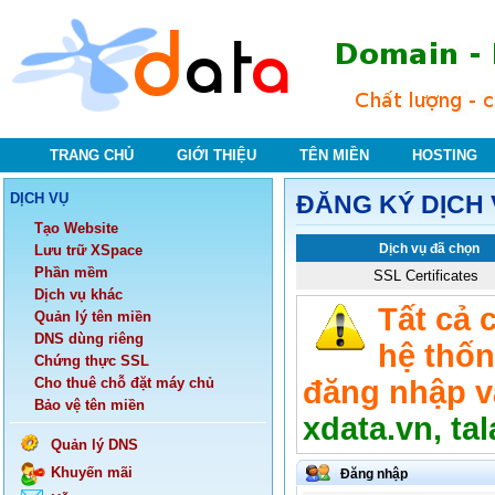
TRANG CHỦ
GIỚI THIỆU
TÊN MIỀN
HOSTING
DỊCH VỤ
ĐĂNG KÝ DỊCH
Tạo Website
Dịch vụ đã chọn
Lưu trữ XSpace
Phần mềm
SSL Certificates
Dịch vụ khác
Tất cả 
Quản lý tên miền
DNS dùng riêng
hệ thốn
Chứng thực SSL
Cho thuê chỗ đặt máy chủ
đăng nhập v
Bảo vệ tên miền
xdata.vn, ta
Quản lý DNS
Khuyến mãi
Đăng nhập